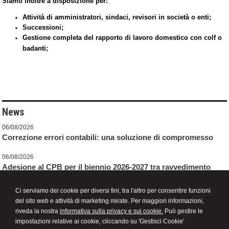
Siamo inoltre a disposizione per:
Attività di amministratori, sindaci, revisori in società o enti;
Successioni;
Gestione completa del rapporto di lavoro domestico con colf o
badanti;
News
06/08/2026
Correzione errori contabili: una soluzione di compromesso
06/08/2026
Adesione al CPB per il biennio 2026-2027 tra ravvedimento
speciale e revisione delle cause di decadenza
Ci serviamo dei cookie per diversi fini, tra l'altro per consentire funzioni
06/08/2026
del sito web e attività di marketing mirate. Per maggiori informazioni,
Personale scolastico: cosa cambia dopo l'illegittimità del limite
riveda la nostra
informativa sulla privacy e sui cookie.
Può gestire le
dei 70 anni al lavoro
impostazioni relative ai cookie, cliccando su 'Gestisci Cookie'